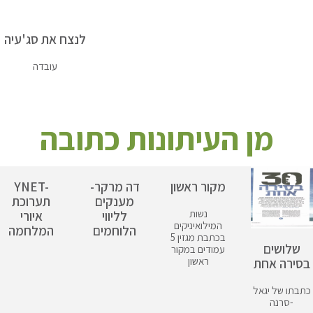
לנצח את סג'עיה
עובדה
מן העיתונות כתובה
מקור ראשון
דה מרקר-
YNET-
מענקים
תערוכת
נשות
לליווי
איורי
המילואיניקים
הלוחמים
המלחמה
בכתבת מגזין 5
שלושים
עמודים במקור
ראשון
בסירה אחת
כתבתו של יגאל
סרנה-