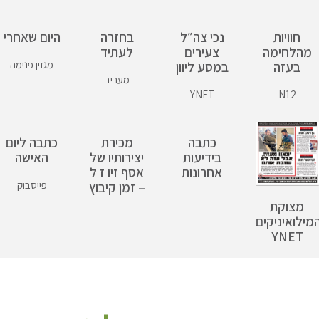
חוויות
נכי צה״ל
בחזרה
היום שאחרי
מהלחימה
צעירים
לעתיד
מגזין פנימה
בעזה
במסע ליוון
מעריב
YNET
N12
כתבה
מכירת
כתבה ליום
בידיעות
יצירותיו של
האישה
אחרונות
אסף זיו ז ל
פייסבוק
– זמן קיבוץ
מצוקת
מילואיניקים
YNET