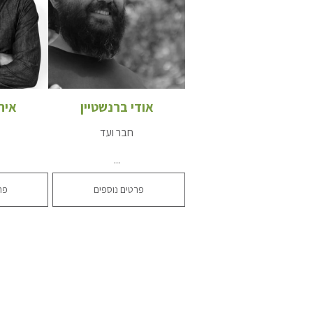
אודי ברנשטיין
אית
חבר ועד
...
פרטים נוספים
פר