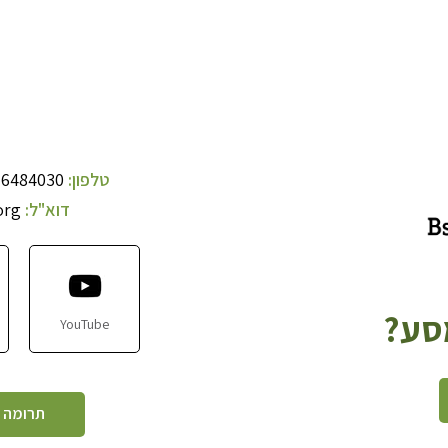
טלפון:
-6484030
דוא"ל:
org
מסע?
YouTube
תרומה 