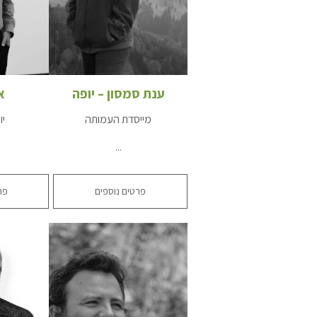
ענת סמסון – יופה
א
מייסדת העמותה
יו
...
פרטים נוספים
פר