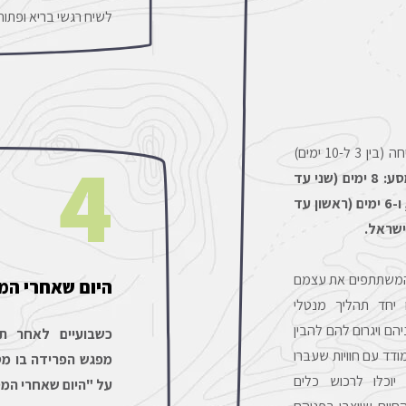
לשיח רגשי בריא ופתוח
4
-10 ימים)
יוצאים לפרק המרכזי של המסע: 8 ימים (שני עד
שני) למסעות הטסים לחו"ל, ו-6 ימים (ראשון עד
ישראל.
המשתתפים את עצמם
היום שאחרי המ
 יחד תהליך מנטלי
ם ויגרום להם להבין
כשבועיים לאחר ת
ודד עם חוויות שעברו
מפגש הפרידה בו מס
יוכלו לרכוש כלים
על "היום שאחרי המס