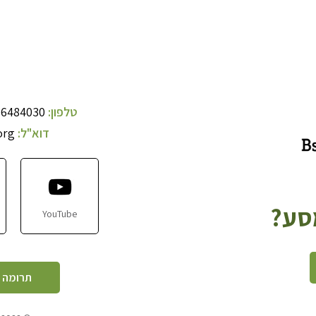
טלפון:
-6484030
דוא"ל:
org
מסע?
YouTube
תרומה 